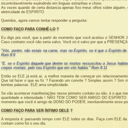
incontrolavelmente explodindo em linguas estranhas e choro.
As vezes quando de certa distancia apenas fixo meus olhos sobre alguém, 
eletricidade do ESPIRITO.
Queridos, agora vamos tentar responder a pergunta:
COMO FAÇO PARA CONHÊ-LO ?
Eu digo pra você, que a partir do momento que você aceitou o SEN
Caso contrario você não seria salvo. Você só é salvo por que a PRESENÇ
"Vós, porém, não estais na carne, mas no Espírito, se é que o Espírito de
Rom 8:9
"E, se o Espírito daquele que dentre os mortos ressuscitou a Jesus habit
corpos mortais, pelo seu Espírito que em vós habita." Rom 8:11
Então se ELE já está aí, a melhor maneira de começar um relacionament
Que tal fazer o que eu fiz ? Fazendo um convite ? Simples assim ? Sim m
bonitas palavras. ELE ama simplicidade.
Se vão acontecer manifestações nesse primeiro contato ou não, é o que men
quantidade e intensidade ! NÃO TEM COMO SER AMIGO DO ESPIRITO 
momento que você é amigo do DONO DO PODER, inevitavelmente esse poder
COMO FAÇO PARA SER ÍNTIMO DELE ?
A resposta é: passando tempo com ELE todos os dias. Faça com ELE da 
contam como foi o seu dia.