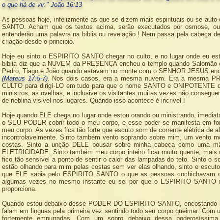
o que há de vir."
João 16:13
As pessoas hoje, infelizmente as que se dizem mais espirituais ou se 
SANTO. Acham que os textos acima, serão executados por osmose, ou
entenderão uma palavra na biblia ou revelação ! Nem passa pela cabeç
criação desde o principio.
Hoje eu sinto o ESPIRITO SANTO chegar no culto, e no lugar onde eu es
biblia diz que a NUVEM da PRESENÇA encheu o templo quando Salomão
Pedro, Tiago e João quando estavam no monte com o SENHOR JESUS enqua
(Mateus 17:5-7)
. Nos dois casos, era a mesma nuvem. Era a mesma 
CULTO para dirigí-LO em tudo para que o nome SANTO e ONIPOTENTE d
ministros, as ovelhas, e inclusive os visitantes muitas vezes não con
de neblina visivel nos lugares. Quando isso acontece é incrivel !
Hoje quando ELE chega no lugar onde estou orando ou ministrando, imedi
o SEU PODER cobrir todo o meu corpo, e esse poder se manifesta em f
meu corpo. As vezes fica tão forte que escuto som de corrente elétrica de a
incontrolavelmente. Sinto também vento soprando sobre mim, um vento mor
costas. Sinto a unção DELE pousar sobre minha cabeça como uma mão
ELETRICIDADE. Sinto também meu corpo inteiro ficar muito quente, mais q
fico tão sensível a ponto de sentir o calor das lampadas do teto. Sinto 
estão olhando para mim pelas costas sem ver elas olhando, sinto e es
que ELE sabia pelo ESPIRITO SANTO o que as pessoas cochichavam o
algumas vezes no mesmo instante eu sei por que o ESPIRITO SANTO me 
proporciona.
Quando estou debaixo desse PODER DO ESPIRITO SANTO, encostando lev
falam em linguas pela primeira vez sentindo todo seu corpo queimar. Co
fortemente empurradas. Com um sopro debaixo dessa poderosíssi