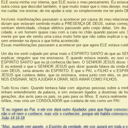
ELE ouvia minha voz interna, que ELE ouvia o meu pensamento. Eu estava
outra coisa que descobri também, é que muito maior que o meu desejo, mui
me cuidar, me ensinar, de me ajudar a orar, ou simplesmente me ter perto 
Incríveis manifestações passaram a acontecer por causa do meu relacio
diziam que estavam sentindo muito a PRESENÇA DE DEUS, outras começavam 
sentiam eletricidade, choque elétrico passando pelo corpo delas. Um d
cidade, e um homem quase caiu com a cara no chão quando passei uns 3 
mente por que ele sentiu uma coisa muito forte que não sabia explicar o qu
sem entender na época o que tinha acontecido.
Essas manifestações passaram a acontecer por que agora ELE estava cui
Um dia me senti culpado por amar mais o ESPIRITO SANTO do que ao SE
explicar, ninguém que me ensinasse. E quando estava orando, eu ouvi 
ESPIRITO SANTO que eu já conhecia tão bem. O SENHOR JESUS disse:
E eu entendi o que o SENHOR JESUS quis dizer quando falava da vinda 
com DEUS, seria através do ESPIRITO. E que o PAI, o FILHO e o ESPIR
JESUS que cuidava deles, que os ensinava, orava junto com eles,
NOS ENSINAR, NOS AJUDAR A ORAR, NOS AMAR COMO FILHOS.
Tudo ficou claro. Quando tentava falar com algumas pessoas sobre a m
tinham entendimento da palavra, e sim estavam ligados a doutrinas de
gerações, dos avós para os pais, os pais para os filhos. E nunca realmen
órfãos, mas viria um CONSOLADOR que cuidaria de nós como um PAI:
"E eu rogarei ao Pai, e ele vos dará outro Ajudador, para que fique convos
não o vê nem o conhece; mas vós o conheceis, porque ele habita convosco
João 14:16-18
"Mas, quando vier aquele, o Espírito da verdade, ele vos guiará em toda a 