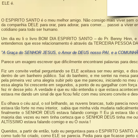
ELE é.
O ESPIRITO SANTO é o meu melhor amigo. Não consigo mais viver sem o 
da companhia DELE para orar, para adorar, para comer.... passei a vive
cotidiano para todo ser humano.
Um dia eu li o livro BOM DIA ESPIRITO SANTO – do Pr. Benny Hinn, e a
entendemos que esse relacionamento é através da TERCEIRA PESSOA D
"A Graça do SENHOR JESUS, o Amor de DEUS nosso PAI, e a COMUNHÃ
Parece um exagero escrever que dificilmente encontrarei palavras para des
Fiz um convite verbal perguntando se ELE aceitava ser meu amigo, e dis
dentro de um banheiro público. Saí do banheiro, e me sentei na mesa para 
pela primeira vez uma alegria subir pelo que me pareceu, iniciando no meu 
essa alegria foi crescente em segundos, a ponto de eu gargalhar com forç
fez rir desse jeito. A verdade é que eu não entendia o que estava acont
estava me dando um sinal de que ficou feliz com meu sincero convite e de
Eu olhava o céu azul, o sol brilhando, as nuvens brancas, tudo parecia novo
estava tão forte no meu interior, sabia que minha vida mudaria radicalme
finalmente o SENHOR DEUS estava falando comigo !! Eu já estava tão c
maioria das vezes eu nem tinha certeza que o SENHOR DEUS tinha me o
ALTÍSSIMO estava falando comigo e eu O ouvia !
Queridos, a partir de então, tudo eu perguntava para o ESPIRITO SANTO. A
como tudo foi criado, como ELE se parecia. Pedia para que ficasse pert