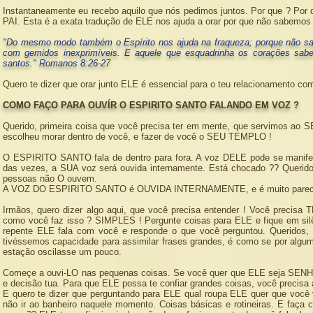
Instantaneamente eu recebo aquilo que nós pedimos juntos. Por que ? Por q
PAI. Esta é a exata tradução de ELE nos ajuda a orar por que não sabemos
"Do mesmo modo também o Espírito nos ajuda na fraqueza; porque não s
com gemidos inexprimíveis.
E aquele que esquadrinha os corações sabe 
santos."
Romanos 8:26-2
7
Quero te dizer que orar junto ELE é essencial para o teu relacionamento co
COMO FAÇO PARA OUVÍR O ESPIRITO SANTO FALANDO EM VOZ ?
Querido, primeira coisa que você precisa ter em mente, que servimos
escolheu morar dentro de você, e fazer de você o SEU TEMPLO !
O ESPIRITO SANTO fala de dentro para fora. A voz DELE pode se manife
das vezes, a SUA voz será ouvida internamente. Está chocado ?? Querido,
pessoas não O ouvem.
A VOZ DO ESPIRITO SANTO é OUVIDA INTERNAMENTE, e é muito parecida 
Irmãos, quero dizer algo aqui, que você precisa entender ! Você precisa 
como você faz isso ? SIMPLES ! Pergunte coisas para ELE e fique em sil
repente ELE fala com você e responde o que você perguntou. Queridos
tivéssemos capacidade para assimilar frases grandes, é como se por algum
estação oscilasse um pouco.
Começe a ouvi-LO nas pequenas coisas. Se você quer que ELE seja SENH
e decisão tua. Para que ELE possa te confiar grandes coisas, você precisa
E quero te dizer que perguntando para ELE qual roupa ELE quer que você
não ir ao banheiro naquele momento. Coisas básicas e rotineiras. E faça c