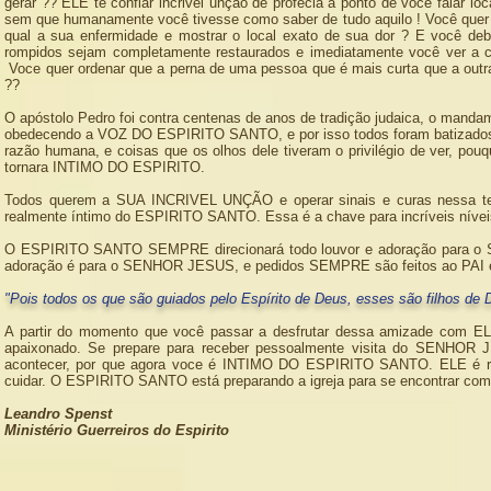
gerar ?? ELE te confiar incrivel unção de profecia a ponto de você falar l
sem que humanamente você tivesse como saber de tudo aquilo ! Você quer q
qual a sua enfermidade e mostrar o local exato de sua dor ? E você d
rompidos sejam completamente restaurados e imediatamente você ver a cu
Voce quer ordenar que a perna de uma pessoa que é mais curta que a outr
??
O apóstolo Pedro foi contra centenas de anos de tradição judaica, o manda
obedecendo a VOZ DO ESPIRITO SANTO, e por isso todos foram batizados 
razão humana, e coisas que os olhos dele tiveram o privilégio de ver, po
tornara INTIMO DO ESPIRITO.
Todos querem a SUA INCRIVEL UNÇÃO e operar sinais e curas nessa te
realmente íntimo do ESPIRITO SANTO. Essa é a chave para incríveis
O ESPIRITO SANTO SEMPRE direcionará todo louvor e adoração para o S
adoração é para o SENHOR JESUS, e pedidos SEMPRE são feitos ao PAI 
"Pois todos os que são guiados pelo Espírito de Deus, esses são filhos de
A partir do momento que você passar a desfrutar dessa amizade com EL
apaixonado. Se prepare para receber pessoalmente visita do SENHOR J
acontecer, por que agora voce é INTIMO DO ESPIRITO SANTO. ELE é resp
cuidar. O ESPIRITO SANTO está preparando a igreja para se encontrar 
Leandro Spenst
Ministério Guerreiros do Espirito