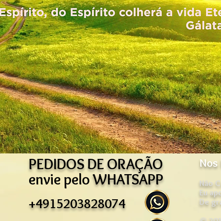
PEDIDOS DE ORAÇÃO
Nos 
envie pelo
WHATSAPP
Não C
Eu ap
+4915203828074
De gr
© 201