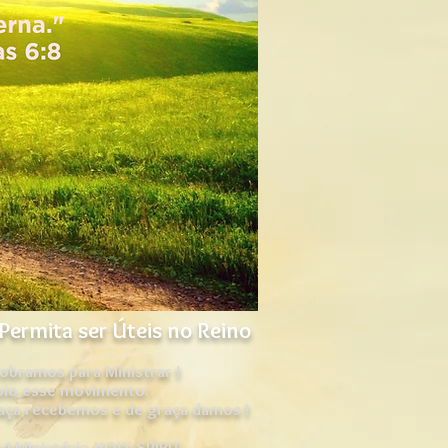
Permita ser Úteis no Reino
obramos para Ministrar !
oio esse movimento:
aça recebemos e de graça damos !
4 Ministério HOLY SPIRIT