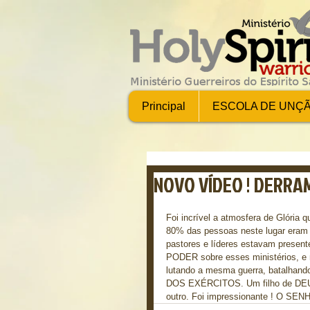
Principal
ESCOLA DE UNÇ
NOVO VÍDEO ! DERRA
Foi incrível a atmosfera de Glória q
80% das pessoas neste lugar eram m
pastores e líderes estavam pres
PODER sobre esses ministérios, 
lutando a mesma guerra, batalhan
DOS EXÉRCITOS. Um filho de DEUS 
outro. Foi impressionante ! O S